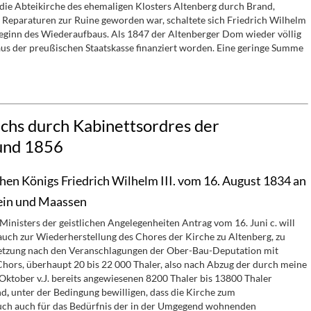
ie Abteikirche des ehemaligen Klosters Altenberg durch Brand,
Reparaturen zur Ruine geworden war, schaltete sich Friedrich Wilhelm
 Beginn des Wiederaufbaus. Als 1847 der Altenberger Dom wieder völlig
 aus der preußischen Staatskasse finanziert worden. Eine geringe Summe
chs durch Kabinettsordres der
und 1856
hen Königs Friedrich Wilhelm III. vom 16. August 1834 an
tein und Maassen
 Ministers der geistlichen Angelegenheiten Antrag vom 16. Juni c. will
auch zur Wiederherstellung des Chores der Kirche zu Altenberg, zu
etzung nach den Veranschlagungen der Ober-Bau-Deputation mit
Chors, überhaupt 20 bis 22 000 Thaler, also nach Abzug der durch meine
Oktober v.J. bereits angewiesenen 8200 Thaler bis 13800 Thaler
nd
,
unter der Bedingung bewilligen, dass die Kirche zum
ch auch für das Bedürfnis der in der Umgegend wohnenden