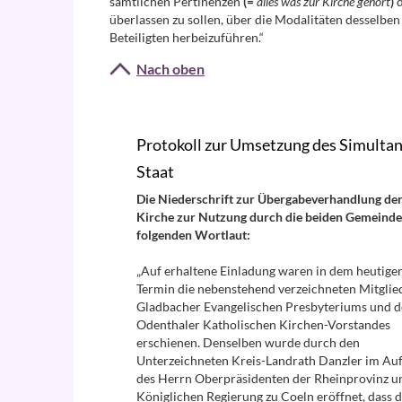
sämtlichen Pertinenzen
(=
alles was zur Kirche gehört
)
überlassen zu sollen, über die Modalitäten desselben
Beteiligten herbeizuführen.“
Nach oben
Protokoll zur Umsetzung des Simultan
Staat
Die Niederschrift zur Übergabeverhandlung de
Kirche zur Nutzung durch die beiden Gemeinde
folgenden Wortlaut:
„Auf erhaltene Einladung waren in dem heutige
Termin die nebenstehend verzeichneten Mitglie
Gladbacher Evangelischen Presbyteriums und d
Odenthaler Katholischen Kirchen-Vorstandes
erschienen. Denselben wurde durch den
Unterzeichneten Kreis-Landrath Danzler im Au
des Herrn Oberpräsidenten der Rheinprovinz u
Königlichen Regierung zu Coeln eröffnet, dass 