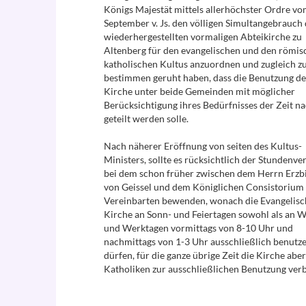
Königs Majestät mittels allerhöchster Ordre vo
September v. Js. den völligen Simultangebrauch
wiederhergestellten vormaligen Abteikirche zu
Altenberg für den evangelischen und den römis
katholischen Kultus anzuordnen und zugleich z
bestimmen geruht haben, dass die Benutzung de
Kirche unter beide Gemeinden mit möglicher
Berücksichtigung ihres Bedürfnisses der Zeit n
geteilt werden solle.
Nach näherer Eröffnung von seiten des Kultus-
Ministers, sollte es rücksichtlich der Stundenve
bei dem schon früher zwischen dem Herrn Erzb
von Geissel und dem Königlichen Consistorium
Vereinbarten bewenden, wonach die Evangelisc
Kirche an Sonn- und Feiertagen sowohl als an 
und Werktagen vormittags von 8-10 Uhr und
nachmittags von 1-3 Uhr ausschließlich benutz
dürfen, für die ganze übrige Zeit die Kirche abe
Katholiken zur ausschließlichen Benutzung verb