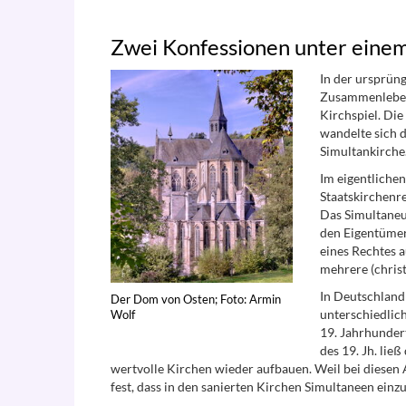
Zwei Konfessionen unter eine
In der ursprün
Zusammenleben
Kirchspiel. Di
wandelte sich d
Simultankirche
Im eigentlichen
Staatskirchenre
Das Simultaneum
den Eigentümer
eines Rechtes 
mehrere (christ
In Deutschland 
Der Dom von Osten; Foto: Armin
unterschiedlic
Wolf
19. Jahrhundert
des 19. Jh. lie
wertvolle Kirchen wieder aufbauen. Weil bei diesen 
fest, dass in den sanierten Kirchen Simultaneen einz