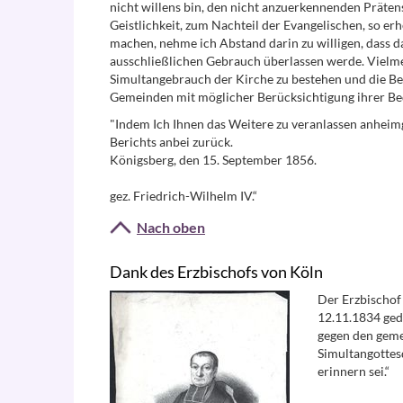
nicht willens bin, den nicht anzuerkennenden Präte
Geistlichkeit, zum Nachteil der Evangelischen, so er
machen, nehme ich Abstand darin zu willigen, dass 
ausschließlichen Gebrauch überlassen werde. Vielme
Simultangebrauch der Kirche zu bestehen und die B
Gemeinden mit möglicher Berücksichtigung ihrer Bedü
"Indem Ich Ihnen das Weitere zu veranlassen anheimg
Berichts anbei zurück.
Königsberg, den 15. September 1856.
gez. Friedrich-Wilhelm IV.“
Nach oben
Dank des Erzbischofs von Köln
Der Erzbischof
12.11.1834 geda
gegen den geme
Simultangottesd
erinnern sei.“