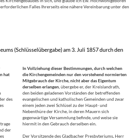
des Kirchengebäudes in sich, und glaube ich Ew. Hochwohlgeboren
 erforderlichen Falles Ihrerseits eine nähere Vereinbarung unter den
eums (Schlüsselübergabe) am 3. Juli 1857 durch den
r
In Vollziehung dieser Bestimmungen, durch welchen
n hat
die Kirchengemeinden nur den vorstehend normierten
Mitgebrauch der Kirche, nicht aber das Eigentum
derselben erlangen
, übergebe er, der Kreislandrath,
n
den beiden geladenen Vorständen der betreffenden
der des
evangelischen und katholischen Gemeinden und zwar
es
einem jeden zwei Schlüsel zu der Haupt- und
Nebenthüre der Kirche, in deren Mauern sich
gegenwärtige Versammlung befinde, und weise sie
ftrage
hiermit in den Gebrauch derselben ein.
nd der
des
Der Vorsitzende des Gladbacher Presbyteriums, Herr