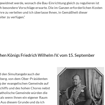
gewidmet werde, wonach die Bau-Einrichtung gleich zu regulieren ist
h besondere Vorschläge erwarte. Die im Ganzen erforderlichen Kosten
ahre zu verteilen und ich überlasse Ihnen, in Gemäßheit dieser
ter zu verfügen.“
hen Königs Friedrich Wilhelm IV. vom 15. September
nd den Simultangebrauch der
enberg, von dem Ober-Präsidenten
g der evangelischen Gemeinde auf
schiffs und des hohen Chores nebst
katholische Gemeinde würden die
 als wenn ihnen ein eigener Raum
. Aus diesem Grunde und da ich