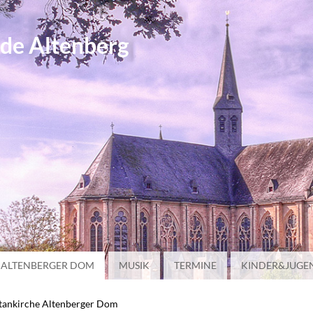
de Altenberg
 ALTENBERGER DOM
MUSIK
TERMINE
KINDER&JUGE
tankirche Altenberger Dom