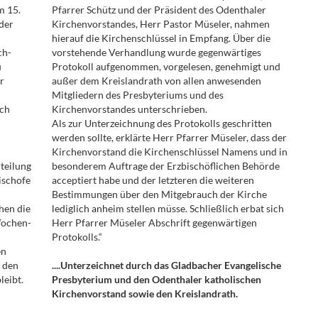
m 15.
Pfarrer Schütz und der Präsident des Odenthaler
 der
Kirchenvorstandes, Herr Pastor Müseler, nahmen
hierauf die Kirchenschlüssel in Empfang. Über die
ch-
vorstehende Verhandlung wurde gegenwärtiges
u
Protokoll aufgenommen, vorgelesen, genehmigt und
r
außer dem Kreislandrath von allen anwesenden
Mitgliedern des Presbyteriums und des
ach
Kirchenvorstandes unterschrieben.
Als zur Unterzeichnung des Protokolls geschritten
werden sollte, erklärte Herr Pfarrer Müseler, dass der
Kirchenvorstand die Kirchenschlüssel Namens und in
rteilung
besonderem Auftrage der Erzbischöflichen Behörde
ischofe
acceptiert habe und der letzteren die weiteren
Bestimmungen über den Mitgebrauch der Kirche
hen die
lediglich anheim stellen müsse. Schließlich erbat sich
Wochen-
Herr Pfarrer Müseler Abschrift gegenwärtigen
Protokolls.“
en
r den
....Unterzeichnet durch das Gladbacher Evangelische
leibt.
Presbyterium und den Odenthaler katholischen
Kirchenvorstand sowie den Kreislandrath.