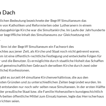
m Dach
glichen Bedeutung bezeichnete der Begriff Simultaneum das
 von Katholiken und Reformierten oder Lutheranern in einem
e dazugehörige Kirche war die Simultankirche. Im Laufe der Jahrhunderte
er begriffliche Inhalt des Simultaneums zur Gleichsetzung mit
.
 Sinn ist der Begriff Simultaneum ein Fachwort des
chtes aus jener Zeit, als Kirche und Staat noch nicht getrennt waren.
 ist eine öffentlich-rechtliche Festlegung und entwickelte Folgen für
 und die Benutzer. Es ermöglichte durch staatliche Hoheit das Schaffen
auf gemeinschaftlichen Gebrauch derselben Kirche durch zwei oder
liche) Konfessionen.
gibt es zurzeit 64 simultane Kirchenverhältnisse, die aus den
hsten Gründen und zu unterschiedlichen Zeiten begründet wurden. Im
 entstanden nur noch sehr selten neue Simultaneen. In der ersten Hälfte
ß der preußische Staat bzw. die Familie Hohenzollern kunstgeschichtlich
Arbeiten öffentliche Mittel zum Einsatz kamen, legte das Herrscherhaus
urichten seien.