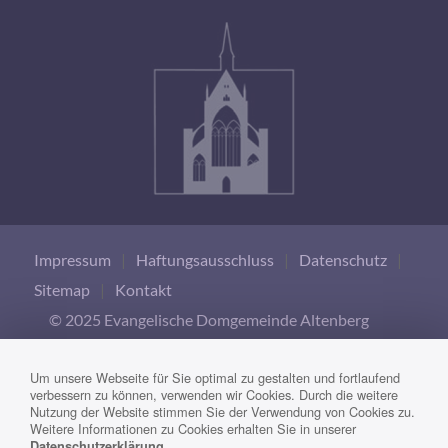
Impressum
|
Haftungsausschluss
|
Datenschutz
|
Sitemap
|
Kontakt
© 2025 Evangelische Domgemeinde Altenberg
Um unsere Webseite für Sie optimal zu gestalten und fortlaufend
verbessern zu können, verwenden wir Cookies. Durch die weitere
Nutzung der Website stimmen Sie der Verwendung von Cookies zu.
Weitere Informationen zu Cookies erhalten Sie in unserer
.
Datenschutzerklärung