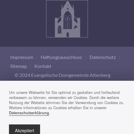
Impressum
|
Haftungsausschluss
|
Datenschutz
|
Sitemap
|
Kontakt
© 2024 Evangelische Domgemeinde Altenberg
Um unsere Webseite für Sie optimal zu gestalten und fortlaufend
verbessern zu können, verwenden wir Cookies. Durch die weitere
Nutzung der Website stimmen Sie der Verwendung von Cookies zu.
Weitere Informationen zu Cookies erhalten Sie in unserer
.
Datenschutzerklärung
Akzeptiert