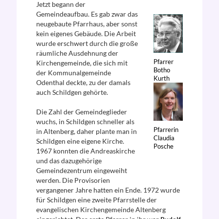
Jetzt begann der
Gemeindeaufbau. Es gab zwar das
neugebaute Pfarrhaus, aber sonst
kein eigenes Gebäude. Die Arbeit
wurde erschwert durch die große
räumliche Ausdehnung der
Pfarrer
Kirchengemeinde, die sich mit
Botho
der Kommunalgemeinde
Kurth
Odenthal deckte, zu der damals
auch Schildgen gehörte.
Die Zahl der Gemeindeglieder
wuchs, in Schildgen schneller als
Pfarrerin
in Altenberg, daher plante man in
Claudia
Schildgen eine eigene Kirche.
Posche
1967 konnten die Andreaskirche
und das dazugehörige
Gemeindezentrum eingeweiht
werden. Die Provisorien
vergangener Jahre hatten ein Ende. 1972 wurde
für Schildgen eine zweite Pfarrstelle der
evangelischen Kirchengemeinde Altenberg