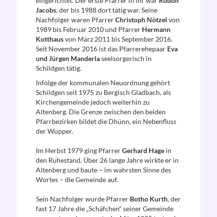
eingerichtet. Der erste Pfarrer in ihr war
Rudolf
Jacobs
, der bis 1988 dort tätig war. Seine
Nachfolger waren Pfarrer
Christoph Nötzel
von
1989 bis Februar 2010 und Pfarrer
Hermann
Kotthaus
von März 2011 bis September 2016.
Seit November 2016 ist das Pfarrerehepaar
Eva
und Jürgen Manderla
seelsorgerisch in
Schildgen tätig.
Infolge der kommunalen Neuordnung gehört
Schildgen seit 1975 zu Bergisch Gladbach, als
Kirchengemeinde jedoch weiterhin zu
Altenberg. Die Grenze zwischen den beiden
Pfarrbezirken bildet die Dhünn, ein Nebenfluss
der Wupper.
Im Herbst 1979 ging Pfarrer
Gerhard Hage
in
den Ruhestand. Über 26 lange Jahre wirkte er in
Altenberg und baute – im wahrsten Sinne des
Wortes – die Gemeinde auf.
Sein Nachfolger wurde Pfarrer
Botho Kurth
, der
fast 17 Jahre die „Schäfchen“ seiner Gemeinde