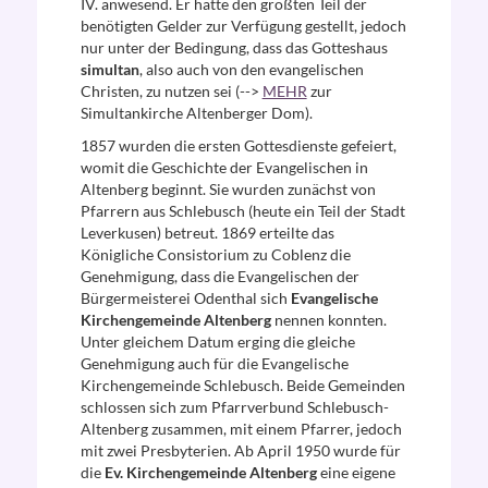
IV. anwesend. Er hatte den größten Teil der
benötigten Gelder zur Verfügung gestellt, jedoch
nur unter der Bedingung, dass das Gotteshaus
simultan
, also auch von den evangelischen
Christen, zu nutzen sei (-->
MEHR
zur
Simultankirche Altenberger Dom).
1857 wurden die ersten Gottesdienste gefeiert,
womit die Geschichte der Evangelischen in
Altenberg beginnt. Sie wurden zunächst von
Pfarrern aus Schlebusch (heute ein Teil der Stadt
Leverkusen) betreut. 1869 erteilte das
Königliche Consistorium zu Coblenz die
Genehmigung, dass die Evangelischen der
Bürgermeisterei Odenthal sich
Evangelische
Kirchengemeinde Altenberg
nennen konnten.
Unter gleichem Datum erging die gleiche
Genehmigung auch für die Evangelische
Kirchengemeinde Schlebusch. Beide Gemeinden
schlossen sich zum Pfarrverbund Schlebusch-
Altenberg zusammen, mit einem Pfarrer, jedoch
mit zwei Presbyterien. Ab April 1950 wurde für
die
Ev. Kirchengemeinde Altenberg
eine eigene