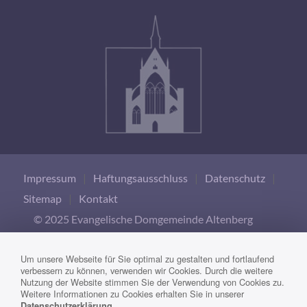
Impressum
|
Haftungsausschluss
|
Datenschutz
|
Sitemap
|
Kontakt
© 2025 Evangelische Domgemeinde Altenberg
Um unsere Webseite für Sie optimal zu gestalten und fortlaufend
verbessern zu können, verwenden wir Cookies. Durch die weitere
Nutzung der Website stimmen Sie der Verwendung von Cookies zu.
Weitere Informationen zu Cookies erhalten Sie in unserer
.
Datenschutzerklärung